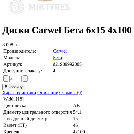
Диски Carwel Бета 6x15 4x100 
8 098 р.
Производитель:
Carwel
Модель:
Бета
Артикул:
d21989992885
Доступно к заказу:
4
Характеристики
Описание
Отзывы (0)
Width [18]
Цвет диска
AB
Диаметр центрального отверстия
54.1
Посадочный диаметр
15
Вылет (ET)
46
Крепеж
4x100