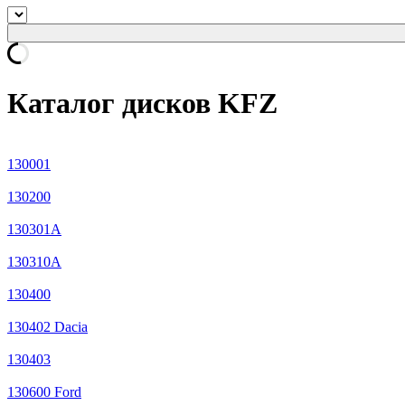
Каталог дисков KFZ
130001
130200
130301A
130310A
130400
130402 Dacia
130403
130600 Ford