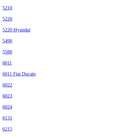
5210
5220
5220 Hyundai
5490
5580
6011
6011 Fiat Ducato
6022
6023
6024
6131
6215