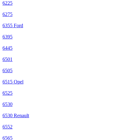
6225
6275
6355 Ford
6395
6445
6501
6505
6515 Opel
6525
6530
6530 Renault
6552
6565