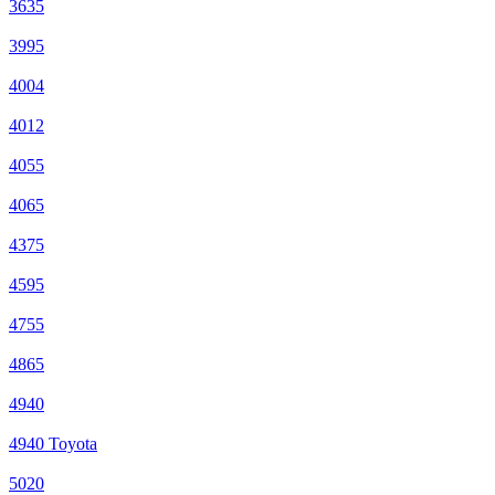
3635
3995
4004
4012
4055
4065
4375
4595
4755
4865
4940
4940 Toyota
5020