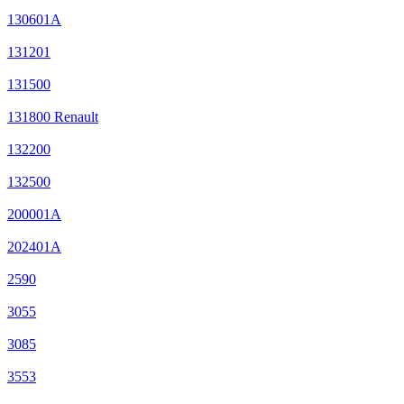
130601A
131201
131500
131800 Renault
132200
132500
200001A
202401A
2590
3055
3085
3553