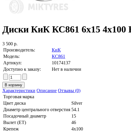
Диски КиК КС861 6x15 4x100 ET
3 500 р.
Производитель:
КиК
Модель:
КС861
Артикул:
10174137
Доступно к заказу:
Нет в наличии
Характеристики
Описание
Отзывы (0)
Торговая марка
Цвет диска
Silver
Диаметр центрального отверстия
54.1
Посадочный диаметр
15
Вылет (ET)
46
Крепеж
4x100