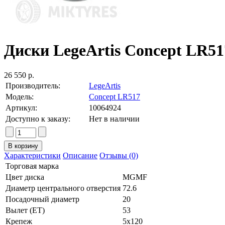
Диски LegeArtis Concept LR51
26 550 р.
Производитель:
LegeArtis
Модель:
Concept LR517
Артикул:
10064924
Доступно к заказу:
Нет в наличии
Характеристики
Описание
Отзывы (0)
Торговая марка
Цвет диска
MGMF
Диаметр центрального отверстия
72.6
Посадочный диаметр
20
Вылет (ET)
53
Крепеж
5x120