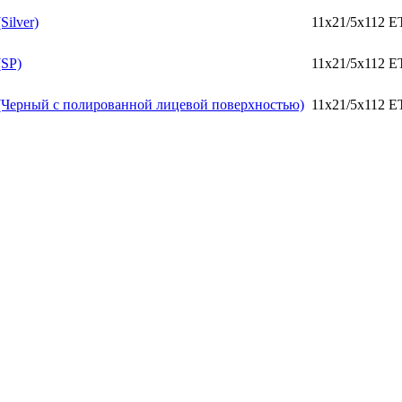
Silver)
11x21/5x112 E
(SP)
11x21/5x112 E
6 (Черный с полированной лицевой поверхностью)
11x21/5x112 E