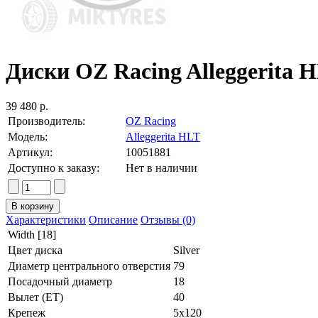
Диски OZ Racing Alleggerita HL
39 480 р.
Производитель:
OZ Racing
Модель:
Alleggerita HLT
Артикул:
10051881
Доступно к заказу:
Нет в наличии
Характеристики
Описание
Отзывы (0)
Width [18]
Цвет диска
Silver
Диаметр центрального отверстия
79
Посадочный диаметр
18
Вылет (ET)
40
Крепеж
5x120