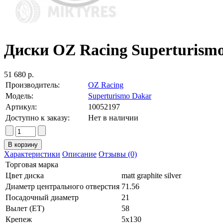
Диски OZ Racing Superturismo D
51 680 р.
Производитель:
OZ Racing
Модель:
Superturismo Dakar
Артикул:
10052197
Доступно к заказу:
Нет в наличии
Характеристики
Описание
Отзывы (0)
Торговая марка
Цвет диска
matt graphite silver
Диаметр центрального отверстия
71.56
Посадочный диаметр
21
Вылет (ET)
58
Крепеж
5x130