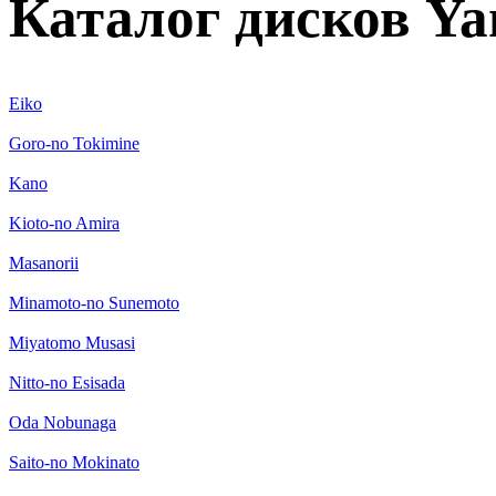
Каталог дисков Ya
Eiko
Goro-no Tokimine
Kano
Kioto-no Amira
Masanorii
Minamoto-no Sunemoto
Miyatomo Musasi
Nitto-no Esisada
Oda Nobunaga
Saito-no Mokinato