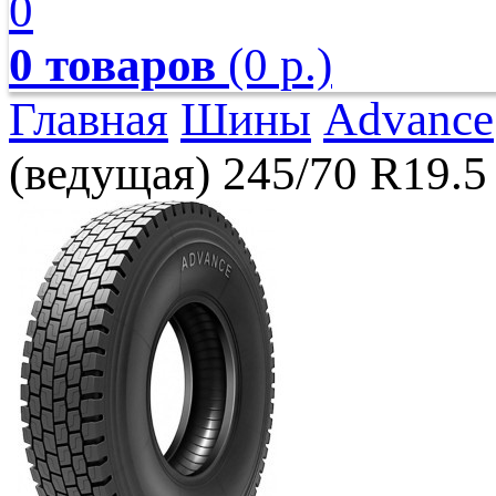
0
0 товаров
(0 р.)
Главная
Шины
Advance
(ведущая) 245/70 R19.