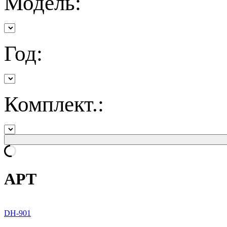
Модель:
Год:
Комплект.:
APT
DH-901