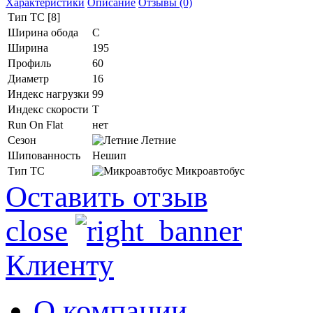
Характеристики
Описание
Отзывы (0)
Тип ТС [8]
Ширина обода
C
Ширина
195
Профиль
60
Диаметр
16
Индекс нагрузки
99
Индекс скорости
T
Run On Flat
нет
Сезон
Летние
Шипованность
Нешип
Тип ТС
Микроавтобус
Оставить отзыв
close
Клиенту
О компании