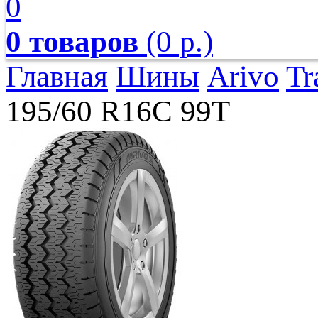
0
0 товаров
(0 р.)
Главная
Шины
Arivo
Tr
195/60 R16C 99T