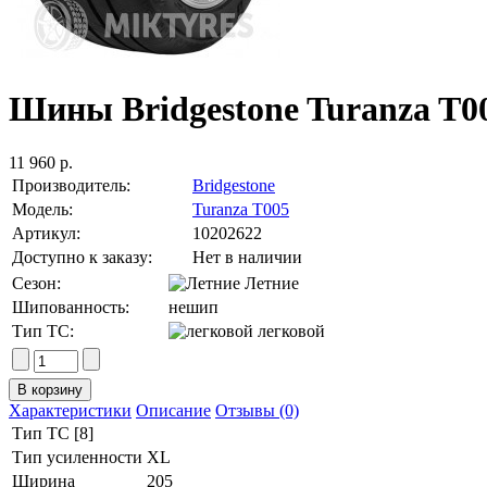
Шины Bridgestone Turanza T0
11 960 р.
Производитель:
Bridgestone
Модель:
Turanza T005
Артикул:
10202622
Доступно к заказу:
Нет в наличии
Сезон:
Летние
Шипованность:
нешип
Тип ТС:
легковой
Характеристики
Описание
Отзывы (0)
Тип ТС [8]
Тип усиленности
XL
Ширина
205