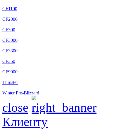
CF1100
CF2000
CF300
CF3000
CF3300
CF350
CF9000
Thruster
Winter Pro-Blizzard
close
Клиенту