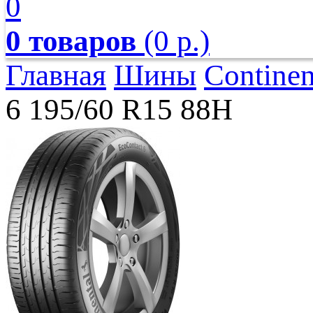
0
0 товаров
(0 р.)
Главная
Шины
Continen
6 195/60 R15 88H