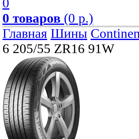
0
0 товаров
(0 р.)
Главная
Шины
Continen
6 205/55 ZR16 91W