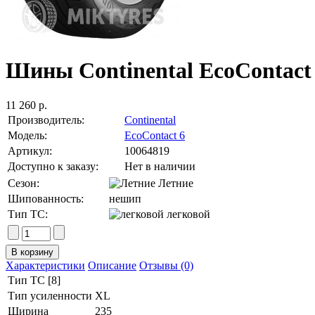
Шины Continental EcoContact 
11 260 р.
Производитель:
Continental
Модель:
EcoContact 6
Артикул:
10064819
Доступно к заказу:
Нет в наличии
Сезон:
Летние
Шипованность:
нешип
Тип ТС:
легковой
Характеристики
Описание
Отзывы (0)
Тип ТС [8]
Тип усиленности
XL
Ширина
235