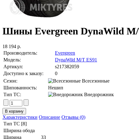
Шины Evergreen DynaWild M/T
18 194 р.
Производитель:
Evergreen
Модель:
DynaWild M/T ES91
Артикул:
s217382059
Доступно к заказу:
0
Сезон:
Всесезонные
Шипованность:
Нешип
Тип ТС:
Внедорожник
Характеристики
Описание
Отзывы (0)
Тип ТС [8]
Ширина обода
Ширина
33