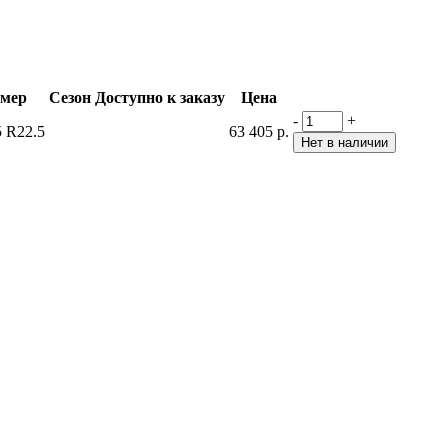
змер
Сезон
Доступно к заказу
Цена
-
+
5 R22.5
63 405 р.