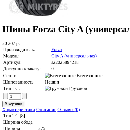
Шины Forza City A (универсал
20 207 р.
Производитель:
Forza
Модель:
City A (универсальная)
Артикул:
s22025894218
Доступно к заказу:
0
Сезон:
Всесезонные
Шипованность:
Нешип
Тип ТС:
Грузовой
Характеристики
Описание
Отзывы (0)
Тип ТС [8]
Ширина обода
Ширина
275