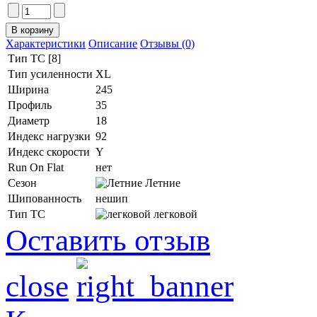
Характеристики
Описание
Отзывы (0)
Тип ТС [8]
Тип усиленности
XL
Ширина
245
Профиль
35
Диаметр
18
Индекс нагрузки
92
Индекс скорости
Y
Run On Flat
нет
Сезон
Летние
Шипованность
нешип
Тип ТС
легковой
Оставить отзыв
close