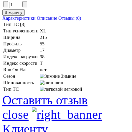
Характеристики
Описание
Отзывы (0)
Тип ТС [8]
Тип усиленности
XL
Ширина
215
Профиль
55
Диаметр
17
Индекс нагрузки
98
Индекс скорости
T
Run On Flat
нет
Сезон
Зимние
Шипованность
шип
Тип ТС
легковой
Оставить отзыв
close
Клиенту