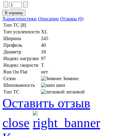
Характеристики
Описание
Отзывы (0)
Тип ТС [8]
Тип усиленности
XL
Ширина
245
Профиль
40
Диаметр
18
Индекс нагрузки
97
Индекс скорости
T
Run On Flat
нет
Сезон
Зимние
Шипованность
шип
Тип ТС
легковой
Оставить отзыв
close