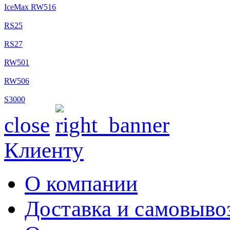
IceMax RW516
RS25
RS27
RW501
RW506
S3000
close
Клиенту
О компании
Доставка и самовыво