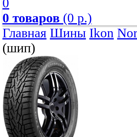
0
0 товаров
(0 р.)
Главная
Шины
Ikon
No
(шип)