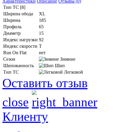
Характеристики
Описание
Отзывы (0)
Тип ТС [8]
Ширина обода
XL
Ширина
185
Профиль
65
Диаметр
15
Индекс нагрузки
92
Индекс скорости
T
Run On Flat
нет
Сезон
Зимние
Шипованность
Шип
Тип ТС
Легковой
Оставить отзыв
close
Клиенту