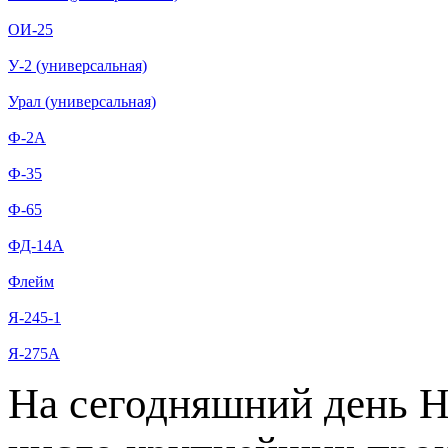
ОИ-25
У-2 (универсальная)
Урал (универсальная)
Ф-2А
Ф-35
Ф-65
ФД-14А
Флейм
Я-245-1
Я-275А
На сегодняшний день 