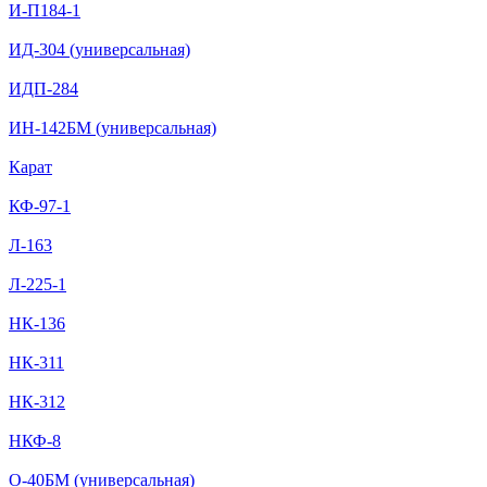
И-П184-1
ИД-304 (универсальная)
ИДП-284
ИН-142БМ (универсальная)
Карат
КФ-97-1
Л-163
Л-225-1
НК-136
НК-311
НК-312
НКФ-8
О-40БМ (универсальная)