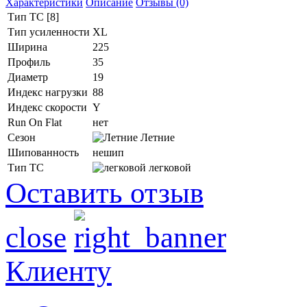
Характеристики
Описание
Отзывы (0)
Тип ТС [8]
Тип усиленности
XL
Ширина
225
Профиль
35
Диаметр
19
Индекс нагрузки
88
Индекс скорости
Y
Run On Flat
нет
Сезон
Летние
Шипованность
нешип
Тип ТС
легковой
Оставить отзыв
close
Клиенту