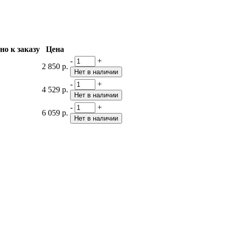
но к заказу
Цена
-
+
2 850 р.
-
+
4 529 р.
-
+
6 059 р.