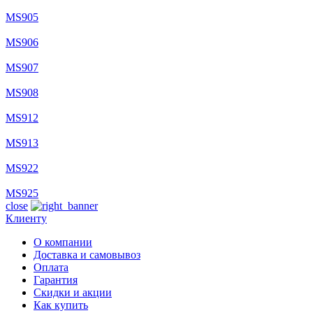
MS905
MS906
MS907
MS908
MS912
MS913
MS922
MS925
close
Клиенту
О компании
Доставка и самовывоз
Оплата
Гарантия
Скидки и акции
Как купить