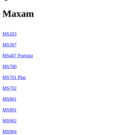
Maxam
MS203
MS307
MS407 Portxtra
MS700
MS701 Plus
MS702
MS801
MS901
MS902
MS904