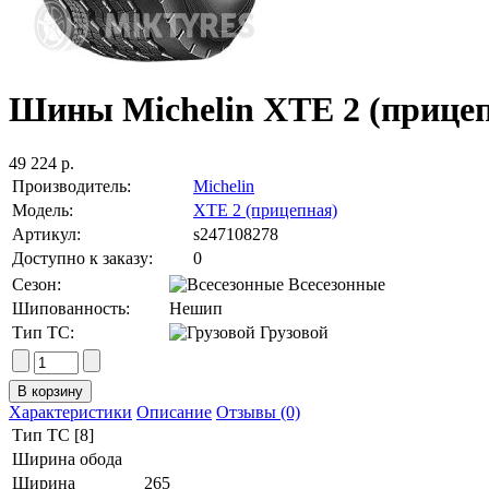
Шины Michelin XTE 2 (прицепн
49 224 р.
Производитель:
Michelin
Модель:
XTE 2 (прицепная)
Артикул:
s247108278
Доступно к заказу:
0
Сезон:
Всесезонные
Шипованность:
Нешип
Тип ТС:
Грузовой
Характеристики
Описание
Отзывы (0)
Тип ТС [8]
Ширина обода
Ширина
265