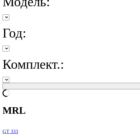
Модель:
Год:
Комплект.:
MRL
GT 333