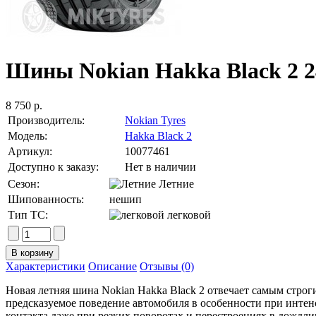
Шины Nokian Hakka Black 2 2
8 750 р.
Производитель:
Nokian Tyres
Модель:
Hakka Black 2
Артикул:
10077461
Доступно к заказу:
Нет в наличии
Сезон:
Летние
Шипованность:
нешип
Тип ТС:
легковой
Характеристики
Описание
Отзывы (0)
Новая летняя шина Nokian Hakka Black 2 отвечает самым стро
предсказуемое поведение автомобиля в особенности при инте
контакта даже при резких поворотах и перестроениях в дождли