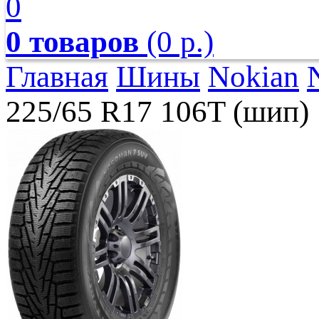
0
0 товаров
(0 р.)
Главная
Шины
Nokian
225/65 R17 106T (шип)