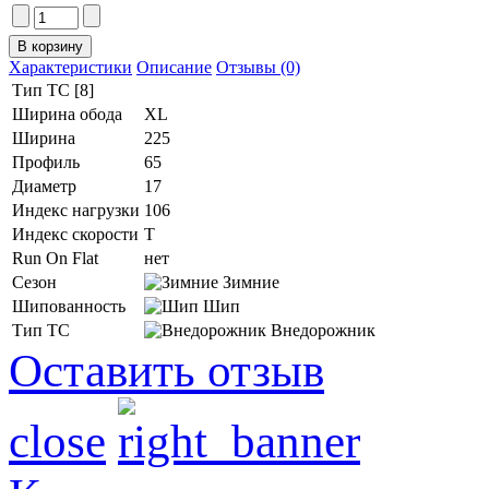
Характеристики
Описание
Отзывы (0)
Тип ТС [8]
Ширина обода
XL
Ширина
225
Профиль
65
Диаметр
17
Индекс нагрузки
106
Индекс скорости
T
Run On Flat
нет
Сезон
Зимние
Шипованность
Шип
Тип ТС
Внедорожник
Оставить отзыв
close