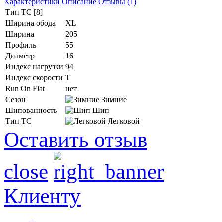
Характеристики
Описание
Отзывы (1)
Тип ТС [8]
Ширина обода
XL
Ширина
205
Профиль
55
Диаметр
16
Индекс нагрузки
94
Индекс скорости
T
Run On Flat
нет
Сезон
Зимние
Шипованность
Шип
Тип ТС
Легковой
Оставить отзыв
close
Клиенту