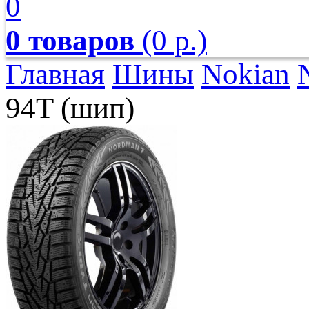
0
0 товаров
(0 р.)
Главная
Шины
Nokian
94T (шип)