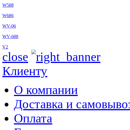
W588
W686
WV-06
WV-688
V2
close
Клиенту
О компании
Доставка и самовыво
Оплата