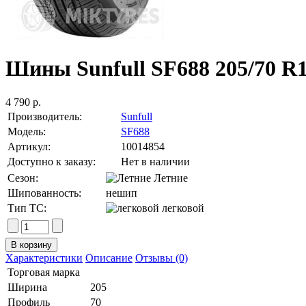
Шины Sunfull SF688 205/70 R
4 790 р.
Производитель:
Sunfull
Модель:
SF688
Артикул:
10014854
Доступно к заказу:
Нет в наличии
Сезон:
Летние
Шипованность:
нешип
Тип ТС:
легковой
Характеристики
Описание
Отзывы (0)
Торговая марка
Ширина
205
Профиль
70