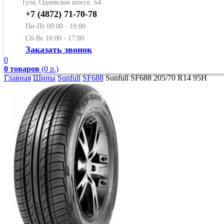
Тула, Одоевское шоссе, 64.
+7 (4872) 71-70-78
Пн-Пт 09:00 - 19:00
Сб-Вс 10:00 - 17:00
Заказать звонок
0
0 товаров
(0 р.)
Главная
Шины
Sunfull
SF688
Sunfull SF688 205/70 R14 95H