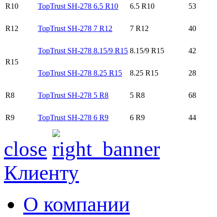
R10
TopTrust SH-278 6.5 R10
6.5 R10
53
R12
TopTrust SH-278 7 R12
7 R12
40
TopTrust SH-278 8.15/9 R15
8.15/9 R15
42
R15
TopTrust SH-278 8.25 R15
8.25 R15
28
R8
TopTrust SH-278 5 R8
5 R8
68
R9
TopTrust SH-278 6 R9
6 R9
44
close
Клиенту
О компании