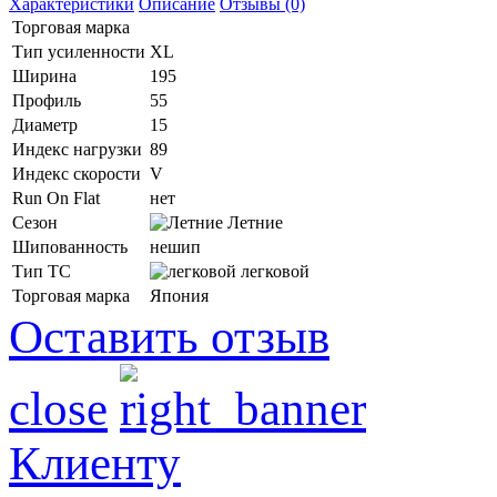
Характеристики
Описание
Отзывы (0)
Торговая марка
Тип усиленности
XL
Ширина
195
Профиль
55
Диаметр
15
Индекс нагрузки
89
Индекс скорости
V
Run On Flat
нет
Сезон
Летние
Шипованность
нешип
Тип ТС
легковой
Торговая марка
Япония
Оставить отзыв
close
Клиенту