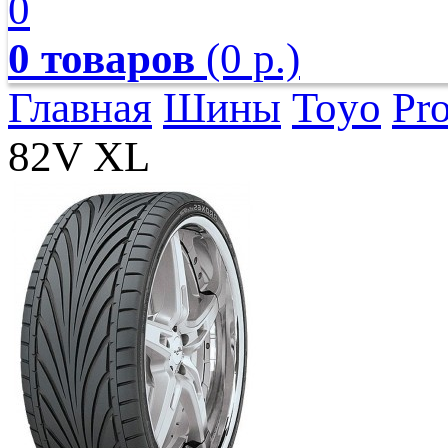
0
0 товаров
(0 р.)
Главная
Шины
Toyo
Pr
82V XL