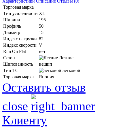
Характеристики
Описание
Отзывы (0)
Торговая марка
Тип усиленности
XL
Ширина
195
Профиль
50
Диаметр
15
Индекс нагрузки
82
Индекс скорости
V
Run On Flat
нет
Сезон
Летние
Шипованность
нешип
Тип ТС
легковой
Торговая марка
Япония
Оставить отзыв
close
Клиенту