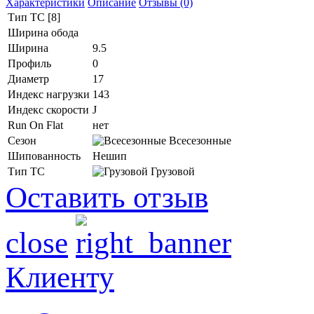
Характеристики
Описание
Отзывы (0)
Тип ТС [8]
Ширина обода
Ширина
9.5
Профиль
0
Диаметр
17
Индекс нагрузки
143
Индекс скорости
J
Run On Flat
нет
Сезон
Всесезонные
Шипованность
Нешип
Тип ТС
Грузовой
Оставить отзыв
close
Клиенту