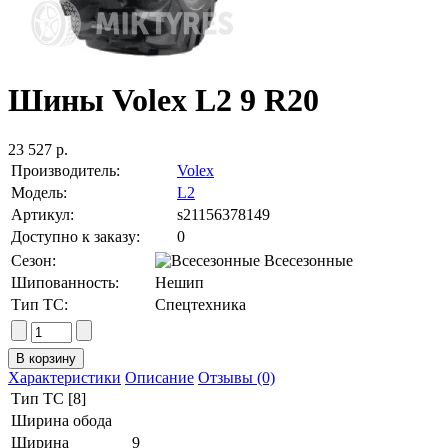
Шины Volex L2 9 R20
23 527 р.
Производитель:
Volex
Модель:
L2
Артикул:
s21156378149
Доступно к заказу:
0
Сезон:
Всесезонные
Шипованность:
Нешип
Тип ТС:
Спецтехника
Характеристики
Описание
Отзывы (0)
Тип ТС [8]
Ширина обода
Ширина
9