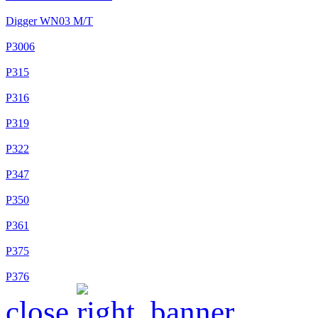
Digger WN03 M/T
P3006
P315
P316
P319
P322
P347
P350
P361
P375
P376
close