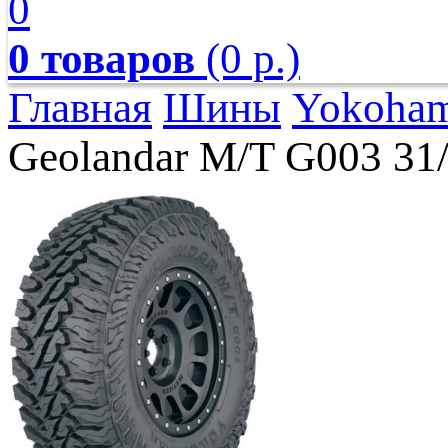
0
0 товаров
(0 р.)
Главная
Шины
Yokoha
Geolandar M/T G003 31