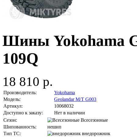
Шины Yokohama Ge
109Q
18 810 р.
Производитель:
Yokohama
Модель:
Geolandar M/T G003
Артикул:
10068032
Доступно к заказу:
Нет в наличии
Сезон:
Всесезонные
Шипованность:
нешип
Тип ТС:
внедорожник