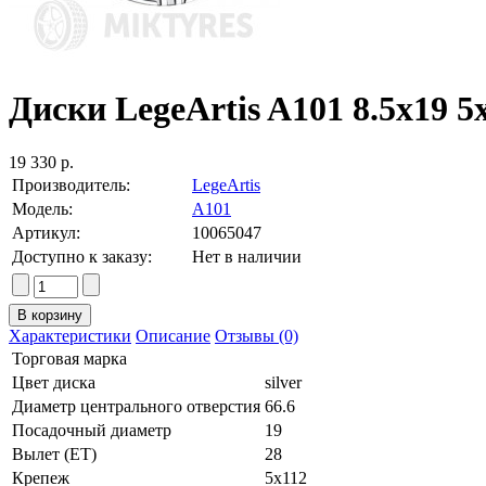
Диски LegeArtis A101 8.5x19 5x1
19 330 р.
Производитель:
LegeArtis
Модель:
A101
Артикул:
10065047
Доступно к заказу:
Нет в наличии
Характеристики
Описание
Отзывы (0)
Торговая марка
Цвет диска
silver
Диаметр центрального отверстия
66.6
Посадочный диаметр
19
Вылет (ET)
28
Крепеж
5x112