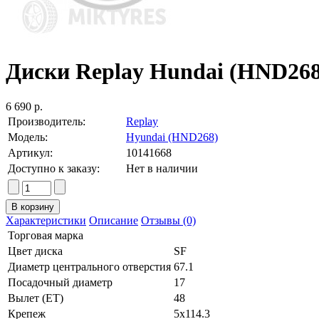
Диски Replay Hundai (HND268) 
6 690 р.
Производитель:
Replay
Модель:
Hyundai (HND268)
Артикул:
10141668
Доступно к заказу:
Нет в наличии
Характеристики
Описание
Отзывы (0)
Торговая марка
Цвет диска
SF
Диаметр центрального отверстия
67.1
Посадочный диаметр
17
Вылет (ET)
48
Крепеж
5x114.3