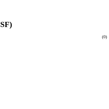
(SF)
(0)