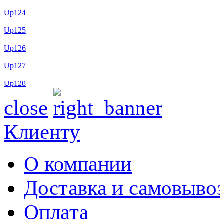
Up124
Up125
Up126
Up127
Up128
close
Клиенту
О компании
Доставка и самовыво
Оплата