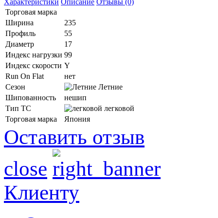
Характеристики
Описание
Отзывы (0)
Торговая марка
Ширина
235
Профиль
55
Диаметр
17
Индекс нагрузки
99
Индекс скорости
Y
Run On Flat
нет
Сезон
Летние
Шипованность
нешип
Тип ТС
легковой
Торговая марка
Япония
Оставить отзыв
close
Клиенту