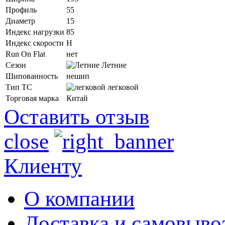
Профиль
55
Диаметр
15
Индекс нагрузки
85
Индекс скорости
H
Run On Flat
нет
Сезон
Летние
Шипованность
нешип
Тип ТС
легковой
Торговая марка
Китай
Оставить отзыв
close
Клиенту
О компании
Доставка и самовыво