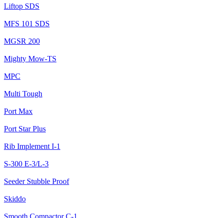
Liftop SDS
MFS 101 SDS
MGSR 200
Mighty Mow-TS
MPC
Multi Tough
Port Max
Port Star Plus
Rib Implement I-1
S-300 E-3/L-3
Seeder Stubble Proof
Skiddo
Smooth Compactor C-1