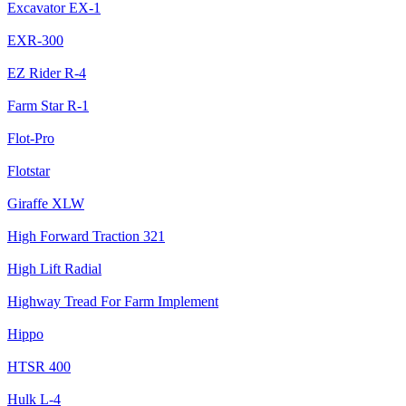
Excavator EX-1
EXR-300
EZ Rider R-4
Farm Star R-1
Flot-Pro
Flotstar
Giraffe XLW
High Forward Traction 321
High Lift Radial
Highway Tread For Farm Implement
Hippo
HTSR 400
Hulk L-4