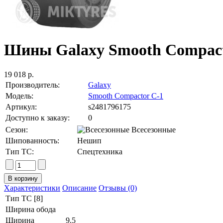
Шины Galaxy Smooth Compacto
19 018 р.
Производитель:
Galaxy
Модель:
Smooth Compactor C-1
Артикул:
s2481796175
Доступно к заказу:
0
Сезон:
Всесезонные
Шипованность:
Нешип
Тип ТС:
Спецтехника
Характеристики
Описание
Отзывы (0)
Тип ТС [8]
Ширина обода
Ширина
9.5