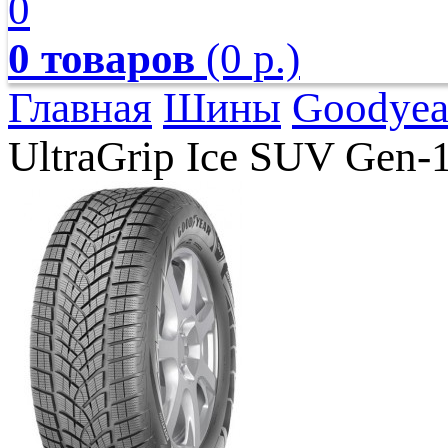
0
0 товаров
(0 р.)
Главная
Шины
Goodyea
UltraGrip Ice SUV Gen-